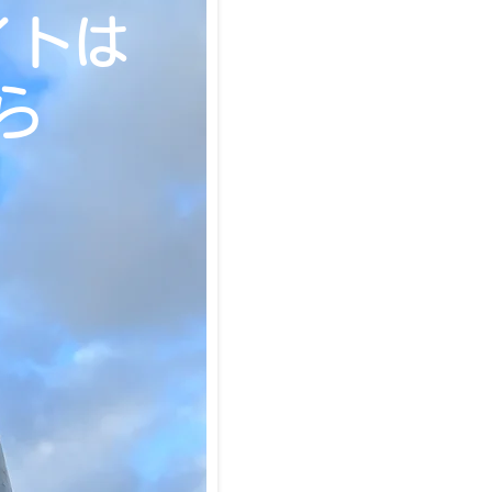
イトは
ら