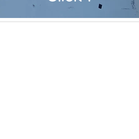
業務内容
採用情報
パート
CATV関連工事
採用特設サイト
案件条
電波障害関連工事
革
テレビ受信関連工事
インターホン関連工事
施工事例
LED照明
株式会社ライフスクエア