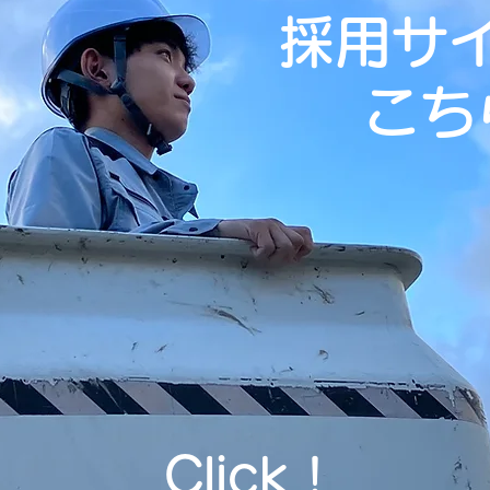
採用サ
こち
Click !