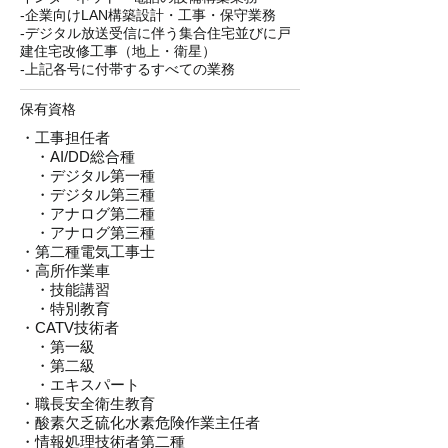
-企業向けLAN構築設計・工事・保守業務
-デジタル放送受信に伴う集合住宅並びに戸
建住宅改修工事（地上・衛星）
-上記各号に付帯するすべての業務
保有資格
・工事担任者
・AI/DD総合種
・デジタル第一種
・デジタル第三種
・アナログ第二種
・アナログ第三種
・第二種電気工事士
・
高所作業車
・技能講習
・特別教育
・
CATV技術者
・第一級
・第二級
・エキスパート
・職長安全衛生教育
・酸素欠乏硫化水素危険作業主任者
・情報処理技術者第二種