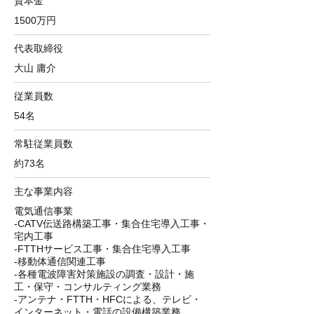
​資本金
1500万円
​代表取締役
大山 庸介
従業員数
54名
常駐従業員数
約73名
主な事業内容
電気通信事業
-CATV伝送路構築工事・集合住宅導入工事・
宅内工事
-FTTHサービス工事・集合住宅導入工事
-移動体通信関連工事
-各種電波障害対策施設の調査・設計・施
工・保守・コンサルティング業務
-アンテナ・FTTH・HFCによる、テレビ・
インターネット・電話の設備構築業務